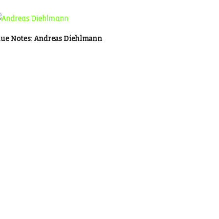
lue Notes: Andreas Diehlmann
Kontakt
mail@nikolausfrank.com