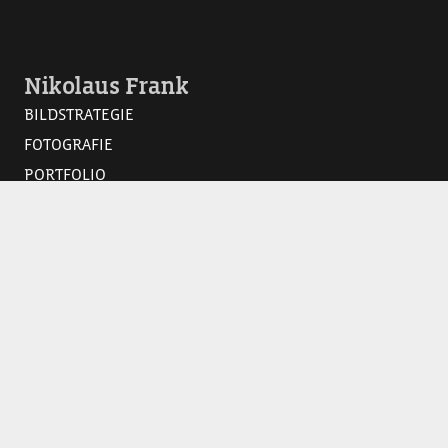
Nikolaus Frank
BILDSTRATEGIE
FOTOGRAFIE
PORTFOLIO
FOTO COACHING
BILDREGIE
VISUAL MANUAL
Strategische Bildsprache für moderne Unternehmen.
Corporate Identity in Motivserien für Kommunikation,
Werbung und PR.
Konzeption. Realisation. Begleitung.