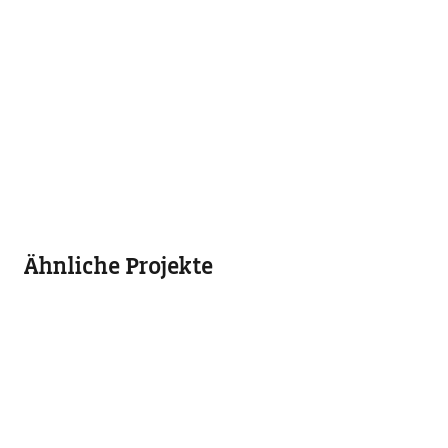
Ähnliche Projekte
BBraun
Grimmwelt Kassel
Frener Reifer
Fassaden